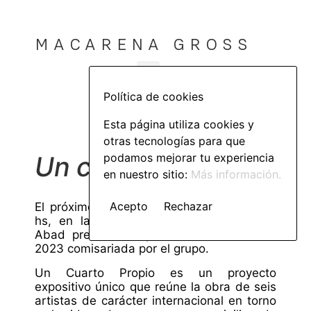
MACARENA GROSS
Política de cookies
Esta página utiliza cookies y
otras tecnologías para que
Un cuarto propio
podamos mejorar tu experiencia
en nuestro sitio:
Más información.
Acepto
Rechazar
El próximo jueves 16 de febrero a las 19
hs, en la calle Urola 6 (Madrid), Gross
Abad presenta la primera exhibición del
2023 comisariada por el grupo.
Un Cuarto Propio es un proyecto
expositivo único que reúne la obra de seis
artistas de carácter internacional en torno